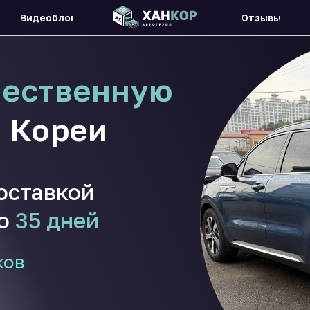
Видеоблог
Видеоблог
Отзывы
Отзывы
чественную
 Кореи
оставкой
до
35 дней
ков