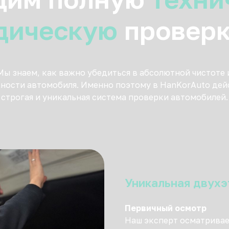
дическую
проверк
Мы знаем, как важно убедиться в абсолютной чистоте 
ности автомобиля. Именно поэтому в HanKorAuto дей
строгая и уникальная система проверки автомобилей.
Уникальная двухэ
Первичный осмотр
Наш эксперт осматривае