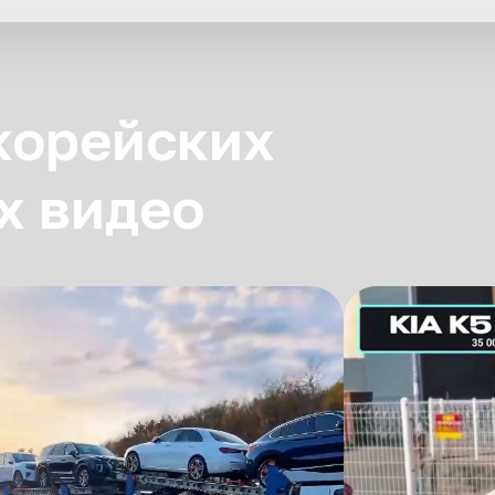
 корейских
х видео