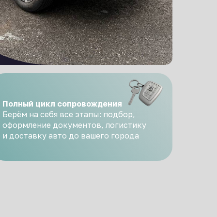
Полный цикл сопровождения
Берём на себя все этапы: подбор,
оформление документов, логистику
и доставку авто до вашего города