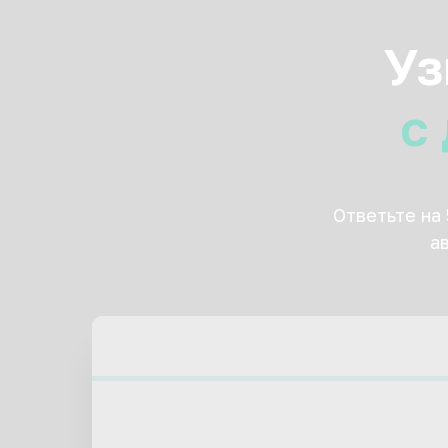
Уз
с
Ответьте на
а