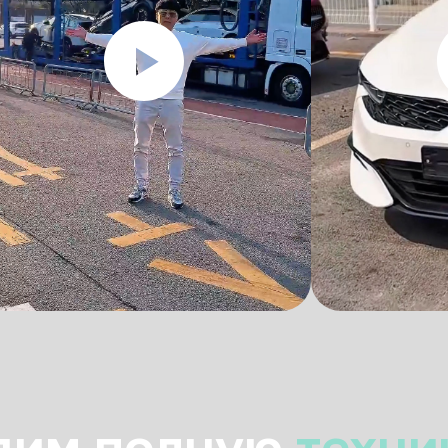
дим полную
техни