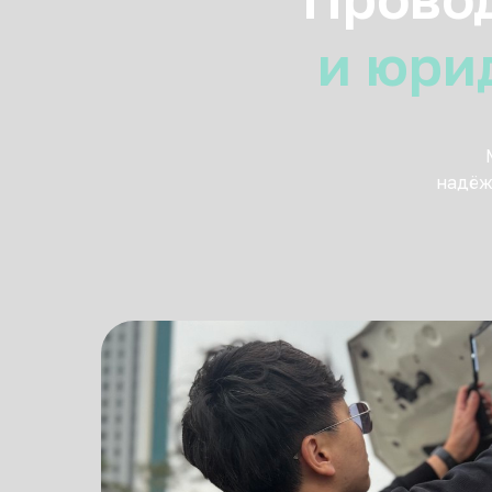
и юри
надёж