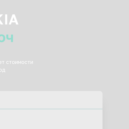
KIA
юч
ет стоимости
од