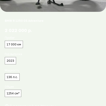
BMW R 1250 GS Adventure
р.
2 022 000
Пробег
17 000 км
Год выпуска
2023
Мощность
136 л.с.
Объем
1254 см³