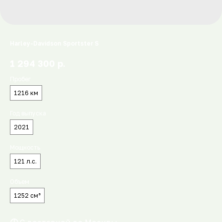
Harley-Davidson Sportster S
р.
1 294 300
Пробег
1216 км
Год выпуска
2021
Мощность
121 л.с.
Объем
1252 см³