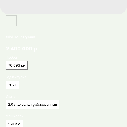
Mini Countryman
р.
2 400 000
Пробег
70 093 км
Год выпуска
2021
Двигатель
2.0 л дизель, турбированный
Мощность
150 л.с.